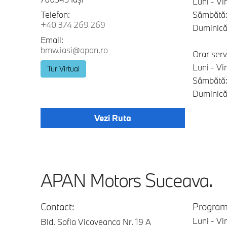
Luni - Vi
Telefon:
Sâmbătă:
+40 374 269 269
Duminică:
Email:
bmw.iasi@apan.ro
Orar serv
Luni - Vi
Tur Virtual
Sâmbătă:
Duminică:
Vezi Ruta
APAN Motors Suceava.
Contact:
Program
Luni - Vi
Bld. Sofia Vicoveanca Nr. 19 A