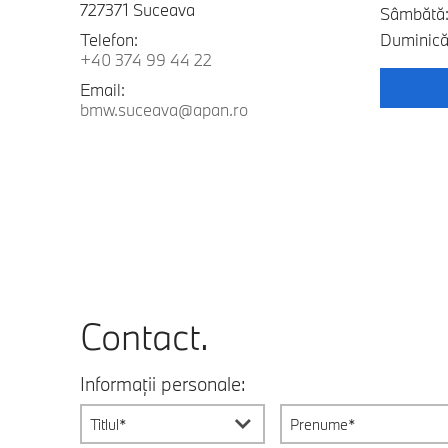
727371 Suceava
Sâmbătă:
Telefon:
Duminică:
+40 374 99 44 22
Email:
bmw.suceava@apan.ro
Contact.
Informații personale:
Titlul*