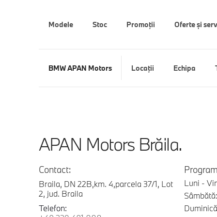
Modele
Stoc
Promoții
Oferte şi serv
BMW APAN Motors
Locaţii
Echipa
APAN Motors Brăila.
Contact:
Program
Luni - Vi
Braila, DN 22B,km. 4,parcela 37/1, Lot
2, jud. Braila
Sâmbătă:
Telefon:
Duminică: