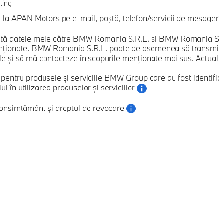
ting
a APAN Motors pe e-mail, poștă, telefon/servicii de mesagerie
ă datele mele către BMW Romania S.R.L. și BMW Romania S.R.L
nționate. BMW Romania S.R.L. poate de asemenea să transmită
e și să mă contacteze în scopurile menționate mai sus. Actualizăr
e pentru produsele și serviciile BMW Group care au fost ident
 în utilizarea produselor și serviciilor
consimțământ și dreptul de revocare