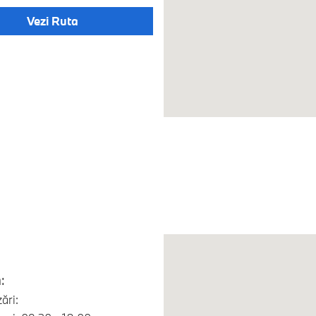
Vezi Ruta
:
ări: