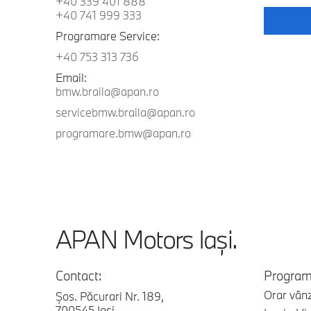
+40 339 401 888
+40 741 999 333
Programare Service:
+40 753 313 736
Email:
bmw.braila@apan.ro
servicebmw.braila@apan.ro
programare.bmw@apan.ro
APAN Motors Iaşi.
Contact:
Program
Orar vânz
Şos. Păcurari Nr. 189,
700545 Iaşi