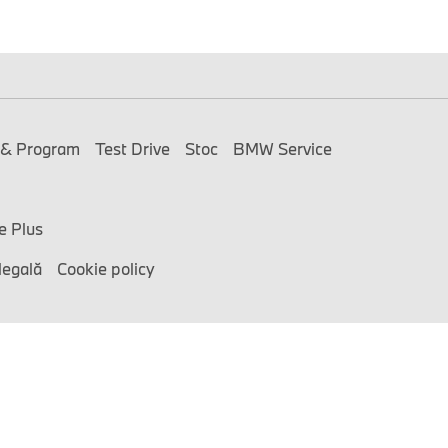
 & Program
Test Drive
Stoc
BMW Service
e Plus
legală
Cookie policy