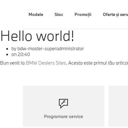
Modele
Stoc
Promoții
Oferte şi serv
Hello world!
by bdw-master-superadministrator
on 20:40
Bun venit la
BMW Dealers Sites
. Acesta este primul tău artico
Programare service