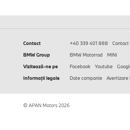
Contact
+40 339 401 888
Contact
BMW Group
BMW Motorrad
MINI
Vizitează-ne pe
Facebook
Youtube
Googl
Informaţii legale
Date companie
Avertizare 
© APAN Motors 2026