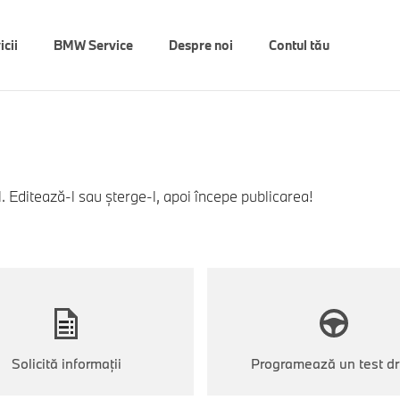
icii
BMW Service
Despre noi
Contul tău
l. Editează-l sau șterge-l, apoi începe publicarea!
Solicită informații
Programează un test dr