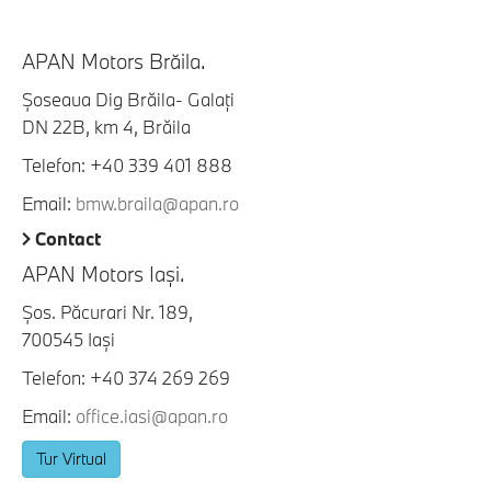
APAN Motors Brăila.
Şoseaua Dig Brăila- Galaţi
DN 22B, km 4, Brăila
Telefon: +40 339 401 888
Email:
bmw.braila@apan.ro
Contact
APAN Motors Iaşi.
Şos. Păcurari Nr. 189,
700545 Iaşi
Telefon: +40 374 269 269
Email:
office.iasi@apan.ro
Tur Virtual