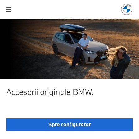
Accesorii originale BMW.
ÎMBUNĂTĂȚEȘTE-ȚI EXPERIENȚA BMW.
DE LA
ACCESORII PRACTICE LA DOTĂRI ELEGANTE.
Spre configurator