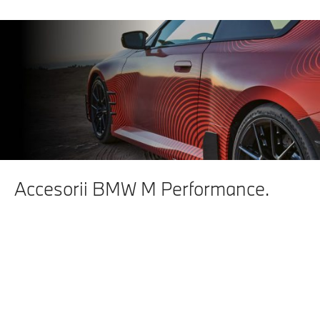
Accesorii BMW M Performance.
CREATE PENTRU A
EXPRIMA. ACCESORII
BMW M PERFORMANCE.
MAI MULTĂ ADRENALINĂ.
MAI MULTĂ
INDIVIDUALITATE. MAI
MULTĂ ESTETICĂ.
ACCESORIILE BMW M