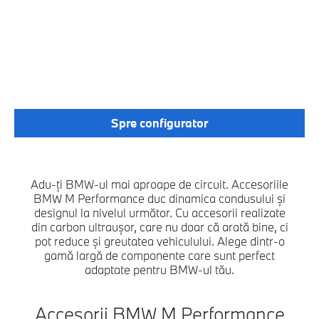
PERFORMANCE ÎȚI FAC
BMW-UL UNIC. DE LA
DEFLECTOARE FAȚĂ LA
SPOILERE SPATE. DE LA
ROȚI DIN ALIAJ LA
COVORAȘE.
Spre configurator
Adu-ți BMW-ul mai aproape de circuit. Accesoriile
BMW M Performance duc dinamica condusului și
designul la nivelul următor. Cu accesorii realizate
din carbon ultraușor, care nu doar că arată bine, ci
pot reduce și greutatea vehiculului. Alege dintr-o
gamă largă de componente care sunt perfect
adaptate pentru BMW-ul tău.
Accesorii BMW M Performance