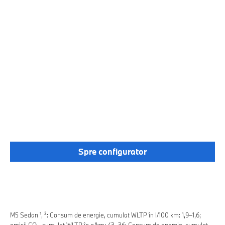
SPORTIVĂ, DESIGNUL
ATLETIC ȘI CARACTERUL
PRACTIC DE ZI CU ZI PE
CIRCUIT ȘI ÎN AFARA
ACESTUIA. DESCOPERĂ
CUM ACCESORIILE BMW M
PERFORMANCE ÎȚI POT
TRANSFORMA M5-UL.
OFERĂ-I AUTOMOBILULUI
TĂU UN CARACTER CARE
SE POTRIVEȘTE PERFECT
CU STILUL TĂU.
Spre configurator
M5 Sedan ¹, ²: Consum de energie, cumulat WLTP în l/100 km: 1,9–1,6;
emisii CO₂, cumulat WLTP în g/km: 43–36; Consum de energie, cumulat