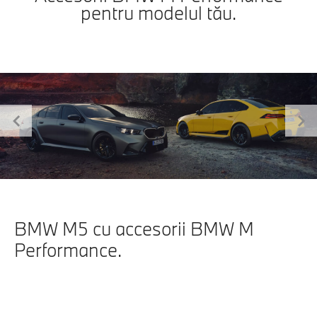
pentru modelul tău.
Previous
Ne
BMW M5 cu accesorii BMW M
Performance.
DESCOPERĂ PLĂCEREA
PURĂ DE A CONDUCE
ALĂTURI DE BMW M5.
BUCURĂ-TE DE DINAMICA