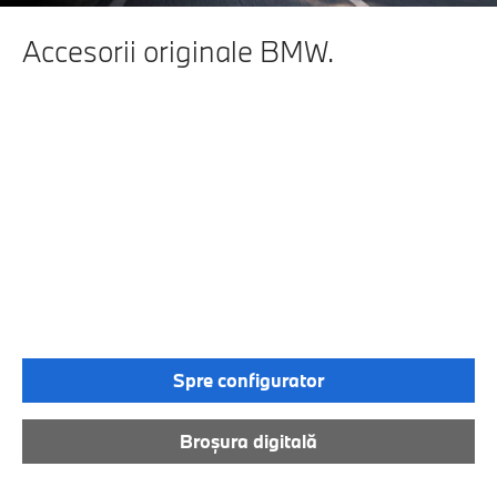
Accesorii originale BMW.
FĂCUTE PENTRU
EXPLORARE.
REDESCOPERĂ-ȚI BMW-
UL DIN NOU CU
ACCESORIILE ORIGINALE
BMW. DE LA O PROTECȚIE
PENTRU PRAGUL
PORTBAGAJULUI PÂNĂ
LA MESE PLIABILE
PRACTICE ȘI CABLUL DE
ÎNCĂRCARE POTRIVIT.
Spre configurator
Broșura digitală