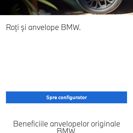
Roţi şi anvelope BMW.
PE ASFALT NETED,
PIETRIȘ, ZĂPADĂ SAU
GHEAȚĂ. ANVELOPELE
BMW ORIGINALE CU
MARCAJ STEA ASIGURĂ O
ADERENȚĂ SIGURĂ ȘI
PERFORMANȚE MAXIME
PE ORICE VREME.
Spre configurator
Beneficiile anvelopelor originale
BMW.