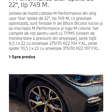
22”, tip 749 M.
Jantele de înaltă calitate M Performance din aliaj
uşor Star-spoke de 22”, tip 749 M, cu greutate
optimizată, sunt finisate în Jet Black Bicolor lucios şi
au inscripţia M Performance şi logo M colorat. Set
complet de roţi pentru vară cu TPMS (sistem de
monitorizare a presiunii din anvelope), jante faţă:
9,5 J x 22 cu anvelope 275/35 R22 104 Y XL, jante
spate: 10,5 J x 22 cu anvelope 315/30 R22 107 Y XL.
Spre produs