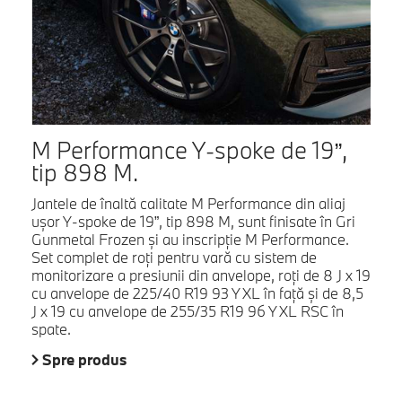
M Performance Y-spoke de 19”,
tip 898 M.
Jantele de înaltă calitate M Performance din aliaj
uşor Y-spoke de 19”, tip 898 M, sunt finisate în Gri
Gunmetal Frozen şi au inscripţie M Performance.
Set complet de roţi pentru vară cu sistem de
monitorizare a presiunii din anvelope, roţi de 8 J x 19
cu anvelope de 225/40 R19 93 Y XL în faţă şi de 8,5
J x 19 cu anvelope de 255/35 R19 96 Y XL RSC în
spate.
Spre produs