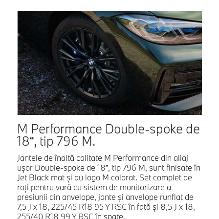
M Performance Double-spoke de
18”, tip 796 M.
Jantele de înaltă calitate M Performance din aliaj
uşor Double-spoke de 18”, tip 796 M, sunt finisate în
Jet Black mat şi au logo M colorat. Set complet de
roţi pentru vară cu sistem de monitorizare a
presiunii din anvelope, jante şi anvelope runflat de
7,5 J x 18, 225/45 R18 95 Y RSC în faţă şi 8,5 J x 18,
255/40 R18 99 Y RSC în spate.