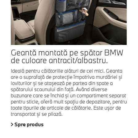
Geantă montată pe spătar BMW
de culoare antracit/albastru.
Ideală pentru călătoriile alături de cei mici. Geanta
are o suprafaţă de protecţie împotriva murdăriei şi
loviturilor şi se ataşează pe partea din spate a
spătarului scaunului din faţă. Având diverse
buzunare care se închid şi un compartiment separat
pentru sticle, oferă mult spaţiu de depozitare, pentru
toate tipurile de articole de călătorie. Este uşor de
transportat şi se pliază.
Spre produs