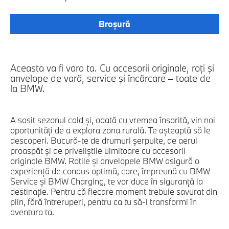
Broșură
Aceasta va fi vara ta. Cu accesorii originale, roţi şi
anvelope de vară, service şi încărcare – toate de
la BMW.
A sosit sezonul cald şi, odată cu vremea însorită, vin noi
oportunităţi de a explora zona rurală. Te aşteaptă să le
descoperi. Bucură-te de drumuri şerpuite, de aerul
proaspăt şi de priveliştile uimitoare cu accesorii
originale BMW. Roţile şi anvelopele BMW asigură o
experienţă de condus optimă, care, împreună cu BMW
Service şi BMW Charging, te vor duce în siguranţă la
destinaţie. Pentru că fiecare moment trebuie savurat din
plin, fără întreruperi, pentru ca tu să-l transformi în
aventura ta.