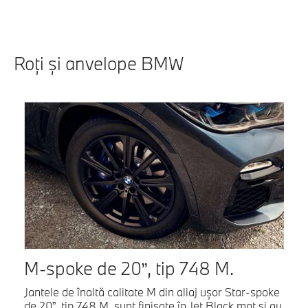
Roţi şi anvelope BMW
M-spoke de 20”, tip 748 M.
Jantele de înaltă calitate M din aliaj uşor Star-spoke
de 20”, tip 748 M, sunt finisate în Jet Black mat şi au