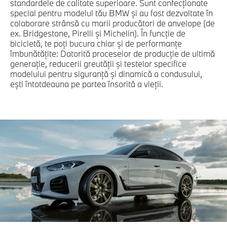
standardele de calitate superioare. Sunt confecţionate
special pentru modelul tău BMW şi au fost dezvoltate în
colaborare strânsă cu marii producători de anvelope (de
ex. Bridgestone, Pirelli şi Michelin). În funcţie de
bicicletă, te poţi bucura chiar şi de performanţe
îmbunătăţite: Datorită proceselor de producţie de ultimă
generaţie, reducerii greutăţii şi testelor specifice
modelului pentru siguranţă şi dinamică a condusului,
eşti întotdeauna pe partea însorită a vieţii.