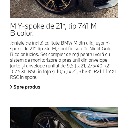
M Y-spoke de 21”, tip 741 M
Bicolor.
Jantele de înaltă calitate BMW M din aliaj uşor Y-
spoke de 21”, tip 741 M, sunt finisate în Night Gold
Bicolor lucios. Set complet de roţi pentru vară cu
sistem de monitorizare a presiunii din anvelope,
jante şi anvelope runflat de 9,5 J x 21, 275/40 R21
107 Y XL RSC în faţă şi 10,5 J x 21, 315/35 R21 111 Y XL
RSC în spate.
Spre produs