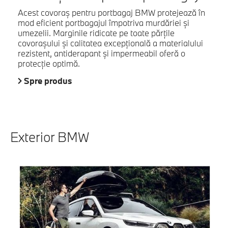
Acest covoraş pentru portbagaj BMW protejează în
mod eficient portbagajul împotriva murdăriei şi
umezelii. Marginile ridicate pe toate părţile
covoraşului şi calitatea excepţională a materialului
rezistent, antiderapant şi impermeabil oferă o
protecţie optimă.
Spre produs
Exterior BMW