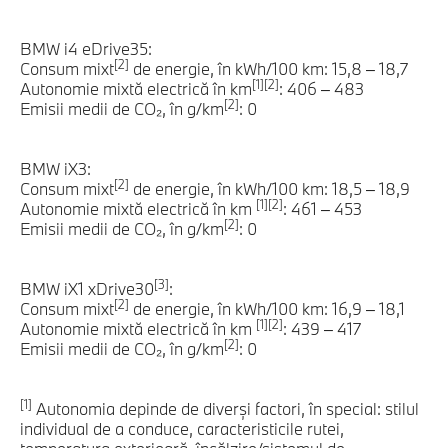
BMW i4 eDrive35:
[2]
Consum mixt
de energie, în kWh/100 km: 15,8 – 18,7
[1][2]
Autonomie mixtă electrică în km
: 406 – 483
[2]
Emisii medii de CO₂, în g/km
: 0
BMW iX3:
[2]
Consum mixt
de energie, în kWh/100 km: 18,5 – 18,9
[1][2]
Autonomie mixtă electrică în km
: 461 – 453
[2]
Emisii medii de CO₂, în g/km
: 0
[3]
BMW iX1 xDrive30
:
[2]
Consum mixt
de energie, în kWh/100 km: 16,9 – 18,1
[1][2]
Autonomie mixtă electrică în km
: 439 – 417
[2]
Emisii medii de CO₂, în g/km
: 0
[1]
Autonomia depinde de diverşi factori, în special: stilul
individual de a conduce, caracteristicile rutei,