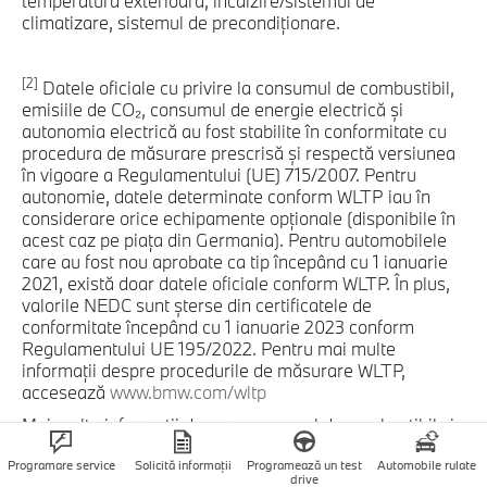
temperatura exterioară, încălzire/sistemul de
climatizare, sistemul de precondiţionare.
[2]
Datele oficiale cu privire la consumul de combustibil,
emisiile de CO₂, consumul de energie electrică şi
autonomia electrică au fost stabilite în conformitate cu
procedura de măsurare prescrisă şi respectă versiunea
în vigoare a Regulamentului (UE) 715/2007. Pentru
autonomie, datele determinate conform WLTP iau în
considerare orice echipamente opţionale (disponibile în
acest caz pe piaţa din Germania). Pentru automobilele
care au fost nou aprobate ca tip începând cu 1 ianuarie
2021, există doar datele oficiale conform WLTP. În plus,
valorile NEDC sunt şterse din certificatele de
conformitate începând cu 1 ianuarie 2023 conform
Regulamentului UE 195/2022. Pentru mai multe
informaţii despre procedurile de măsurare WLTP,
accesează
www.bmw.com/wltp
Mai multe informaţii despre consumul de combustibil şi
despre emisiile oficiale de CO₂ în funcţie de model ale
noilor automobile pentru pasageri consultă „Ghidul
Programare service
Solicită informații
Programează un test
Automobile rulate
drive