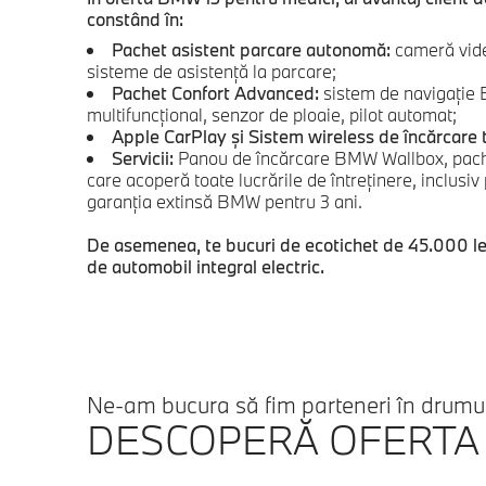
constând în:
Pachet asistent parcare autonomă:
cameră vide
sisteme de asistenţă la parcare;
Pachet Confort Advanced:
sistem de navigaţie 
multifuncţional, senzor de ploaie, pilot automat;
Apple CarPlay şi Sistem wireless de încărcare t
Servicii:
Panou de încărcare BMW Wallbox, pach
care acoperă toate lucrările de întreţinere, inclusi
garanţia extinsă BMW pentru 3 ani.
De asemenea, te bucuri de ecotichet de 45.000 lei 
de automobil integral electric.
Ne-am bucura să fim parteneri în drumul 
DESCOPERĂ OFERTA B