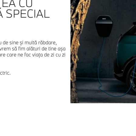
TEA CU
 SPECIAL
u de sine şi multă răbdare,
vrem să fim alături de tine aşa
e care ne fac viaţa de zi cu zi
tric.