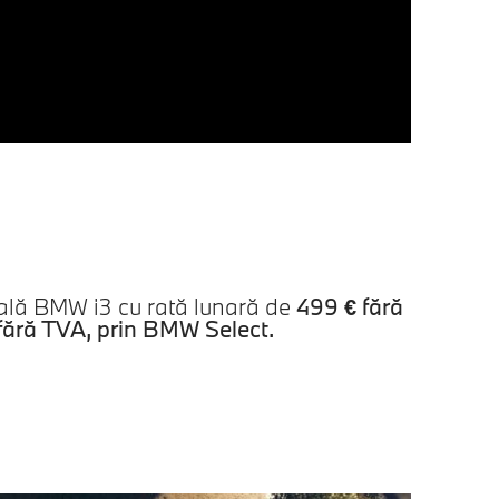
ală BMW i3 cu rată lunară de
499 € fără
fără TVA
, prin
BMW Select
.