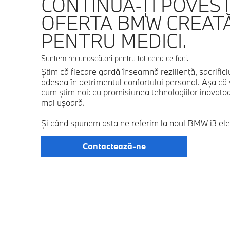
CONTINUĂ-ŢI POVES
OFERTA BMW CREATĂ
PENTRU MEDICI.
Suntem recunoscători pentru tot ceea ce faci.
Ştim că fiecare gardă înseamnă rezilienţă, sacrifici
adesea în detrimentul confortului personal. Aşa că 
cum ştim noi: cu promisiunea tehnologiilor inovatoar
mai uşoară.
Şi când spunem asta ne referim la noul BMW i3 elec
Contactează-ne