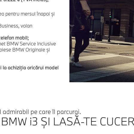
o pentru mersul înapoi şi
Business, volan
elefon mobil;
et BMW Service Inclusive
v piese BMW Originale şi
la achiziţia oricărui model
admirabil pe care îl parcurgi.
MW i3 ŞI LASĂ-TE CUCER