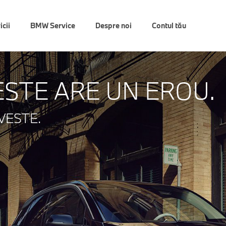
icii
BMW Service
Despre noi
Contul tău
ESTE ARE UN EROU.
VESTE.