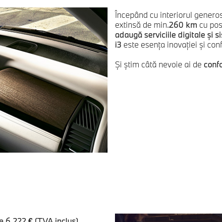
Începând cu interiorul genero
extinsă de min.
260 km
cu posi
adaugă serviciile digitale şi 
i3
este esenţa inovaţiei şi conf
Şi ştim câtă nevoie ai de
confo
e 6.222 € (TVA inclus),