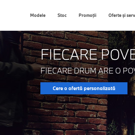
Modele
Stoc
Promoții
Oferte şi serv
FIECARE POV
FIECARE DRUM ARE O PO
Cere o ofertă personalizată