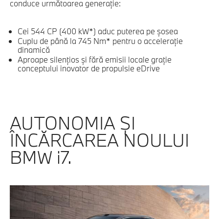
conduce următoarea generaţie:
Cei 544 CP (400 kW*) aduc puterea pe şosea
Cuplu de până la 745 Nm* pentru o acceleraţie
dinamică
Aproape silenţios şi fără emisii locale graţie
conceptului inovator de propulsie eDrive
AUTONOMIA ŞI
ÎNCĂRCAREA NOULUI
BMW i7.