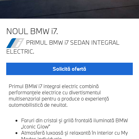
NOUL BMW i7.
PRIMUL BMW
i
7 SEDAN INTEGRAL
ELECTRIC.
Solicită ofertă
Primul BMW i7 integral electric combină
performanţele electrice cu divertismentul
multisenzorial pentru a produce o experienţă
automobilistică de neuitat.
Faruri din cristal şi grilă frontală iluminată BMW
„Iconic Glow”
Atmosferă luxoasă şi relaxantă în interior cu My
Modes individuale