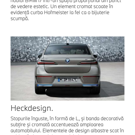
noului BMW i7 într-un spaţiu proporţional din punct
de vedere estetic. Un element cromat scoate în
evidenţă curba Hofmeister la fel ca o bijuterie
scumpă.
Heckdesign.
Stopurile înguste, în formă de L, şi banda decorativă
subţire şi cromată accentuează amploarea
automobilului. Elementele de design albastre scot în