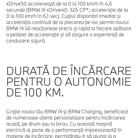
xDrive50 accelerează de la 0 la 100 km/h în 4,6
secunde (BMW iX xDrive40: 326 CP*; acceleraţie de la
0 la 100 km/h în 6,1 sec). Cuplul disponibil imediat şi
acceleraţia continuă de la plecarea pe loc permit noului
BMW iX să reacţioneze precis şi rapid la fiecare apăsare
a pedalei de acceleraţie şi să asigure o experienţă de
conducere sigură.
DURATĂ DE ÎNCĂRCARE
PENTRU O AUTONOMIE
DE 100 KM.
Graţie noului tău BMW iX şi BMW Charging, beneficiezi
de numeroase oferte personalizare pentru încărcarea
acasă, pe drum sau la birou. Cu această mașină
electrică ai parte de o performanţă impresionantă în
materie de încărcare, permiţându-ţi să ajungi la o