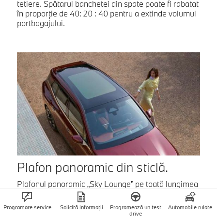
tetiere. Spătarul banchetei din spate poate fi rabatat
în proporţie de 40: 20 : 40 pentru a extinde volumul
portbagajului.
Plafon panoramic din sticlă.
Plafonul panoramic „Sky Lounge” pe toată lungimea
creează o senzaţie generoasă de spaţiu şi o
atmosferă relaxată de lounge în interiorul
Programare service
Solicită informații
Programează un test
Automobile rulate
habitaclului. Poate fi umbrit electrocromatic pentru
drive