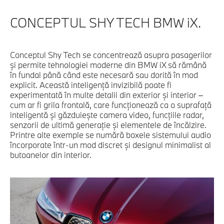
CONCEPTUL SHY TECH BMW iX.
Conceptul Shy Tech se concentrează asupra pasagerilor
şi permite tehnologiei moderne din BMW iX să rămână
în fundal până când este necesară sau dorită în mod
explicit. Această inteligenţă invizibilă poate fi
experimentată în multe detalii din exterior şi interior –
cum ar fi grila frontală, care funcţionează ca o suprafaţă
inteligentă şi găzduieşte camera video, funcţiile radar,
senzorii de ultimă generaţie şi elementele de încălzire.
Printre alte exemple se numără boxele sistemului audio
încorporate într-un mod discret şi designul minimalist al
butoanelor din interior.