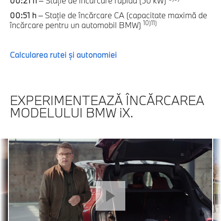
00:21 h
– Staţie de încărcare rapidă (50 kW)
00:51 h
– Staţie de încărcare CA (capacitate maximă de
10)
11)
încărcare pentru un automobil BMW)
Calcularea rutei şi autonomiei
EXPERIMENTEAZĂ ÎNCĂRCAREA
MODELULUI BMW iX.