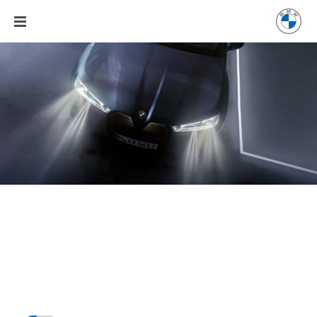
GREEN X-
TICKET OFERIT
DE DEALERUL
TĂU