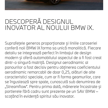
DESCOPERĂ DESIGNUL
INOVATOR AL NOULUI BMW iX.
Suprafeţele generos proporţionate şi liniile caroseriei
conferă noii BMW iX forma sa unică monolitică. Fiecare
detaliu se integrează perfect în limbajul de design
modern şi oferă automobilului aspectul de a fi fost creat
dintr-o singură matriţă. Designul aerodinamic al
panourilor a fost decisiv pentru obţinerea coeficientului
aerodinamic remarcabil de doar 0,25, alături de alte
caracteristici speciale, cum ar fi forma geamurilor, care
se îngustează spre spate, cunoscută sub denumirea de
„Streamflow”. Pentru prima dată, mânerele încastrate şi
portierele fără cadru sunt prezente pe un SAV BMW –
scoţând în evidenţă spiritul său inovator.