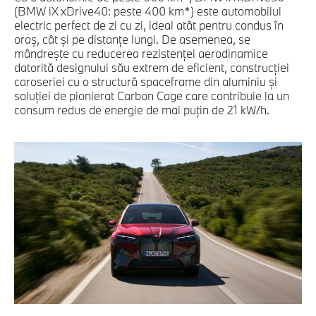
(BMW iX xDrive40: peste 400 km*) este automobilul
electric perfect de zi cu zi, ideal atât pentru condus în
oraş, cât şi pe distanţe lungi. De asemenea, se
mândreşte cu reducerea rezistenţei aerodinamice
datorită designului său extrem de eficient, construcţiei
caroseriei cu o structură spaceframe din aluminiu şi
soluţiei de pionierat Carbon Cage care contribuie la un
consum redus de energie de mai puţin de 21 kW/h.