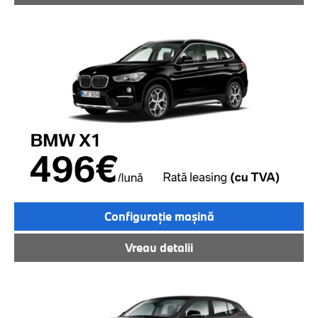
Configuraţie maşină
Vreau detalii