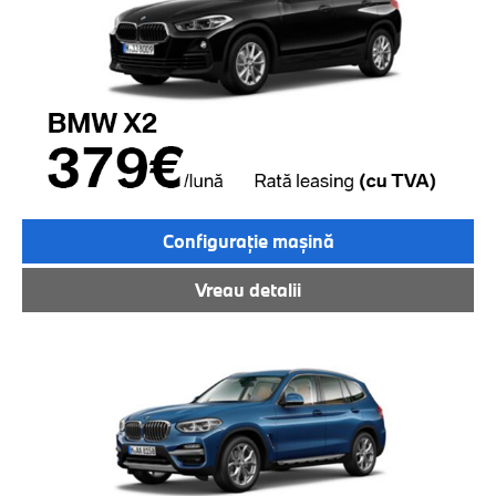
Configuraţie maşină
Vreau detalii