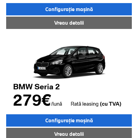
Configuraţie maşină
Vreau detalii
Configuraţie maşină
Vreau detalii