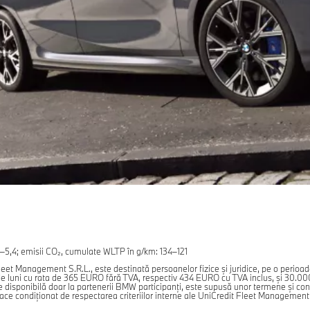
5,4; emisii CO₂, cumulate WLTP în g/km: 134–121
eet Management S.R.L., este destinată persoanelor fizice şi juridice, pe o perioa
 luni cu rata de 365 EURO fără TVA, respectiv 434 EURO cu TVA inclus, şi 30.000 km 
 disponibilă doar la partenerii BMW participanţi, este supusă unor termene şi condiţ
face condiţionat de respectarea criteriilor interne ale UniCredit Fleet Management