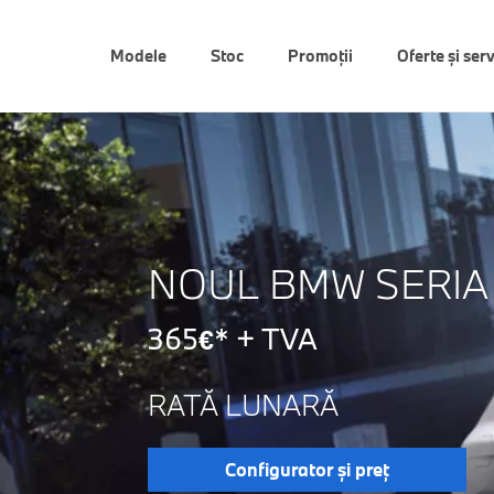
Modele
Stoc
Promoții
Oferte şi serv
NOUL BMW SERIA 
365€* + TVA
RATĂ LUNARĂ
Configurator şi preţ