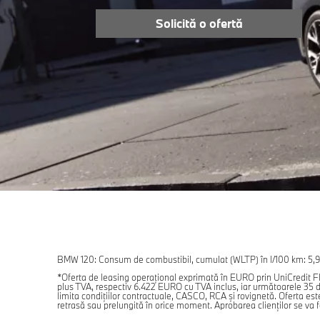
Solicită o ofertă
BMW 120: Consum de combustibil, cumulat (WLTP) în l/100 km: 5,9–
*Oferta de leasing operaţional exprimată în EURO prin UniCredit Fl
plus TVA, respectiv 6.422 EURO cu TVA inclus, iar următoarele 35 de
limita condiţiilor contractuale, CASCO, RCA şi rovignetă. Oferta este
retrasă sau prelungită în orice moment. Aprobarea clienților se va 