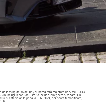
dă de leasing de 36 de luni, cu prima rată majorată de 5.397 EURO
incluşi în contract. Oferta include întreţinere şi reparaţii în
ii, şi este valabilă până la 31.12.2024, dar poate fi modificată,
 S.R.L.