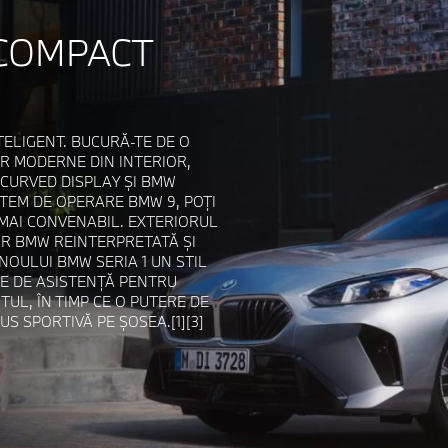
 COMPACT
TELIGENT. BUCURĂ-TE DE O
OR MODERNE DIN INTERIOR,
CURVED DISPLAY ȘI BMW
STEM DE OPERARE BMW 9, POȚI
 MAI CONVENABIL. EXTERIORUL
OR BMW REINTERPRETATĂ ȘI
NOULUI BMW SERIA 1 UN STIL
TE DE ASISTENȚĂ PENTRU
UL, ÎN TIMP CE O PUTERE DE
S SPORTIVĂ PE ȘOSEA.[1][3]