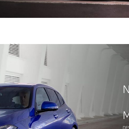
N
M
DE