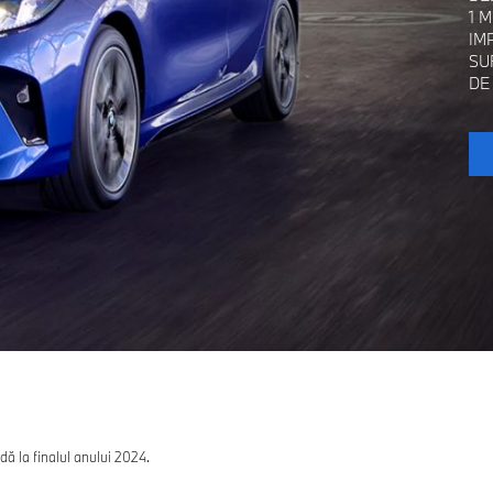
1 
IM
SU
DE
ă la finalul anului 2024.