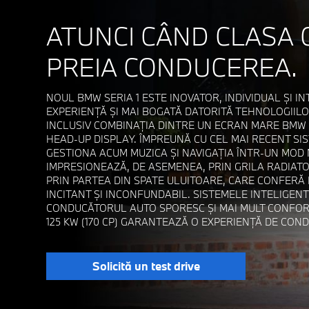
ATUNCI CÂND CLASA
PREIA CONDUCEREA.
NOUL BMW SERIA 1 ESTE INOVATOR, INDIVIDUAL ȘI IN
EXPERIENȚĂ ȘI MAI BOGATĂ DATORITĂ TEHNOLOGIIL
INCLUSIV COMBINAȚIA DINTRE UN ECRAN MARE BMW 
HEAD-UP DISPLAY. ÎMPREUNĂ CU CEL MAI RECENT SI
GESTIONA ACUM MUZICA ȘI NAVIGAȚIA ÎNTR-UN MOD
IMPRESIONEAZĂ, DE ASEMENEA, PRIN GRILA RADIAT
PRIN PARTEA DIN SPATE ULUITOARE, CARE CONFERĂ 
INCITANT ȘI INCONFUNDABIL. SISTEMELE INTELIGEN
CONDUCĂTORUL AUTO SPORESC ȘI MAI MULT CONFORT
125 KW (170 CP) GARANTEAZĂ O EXPERIENȚĂ DE CONDU
Solicită un test drive