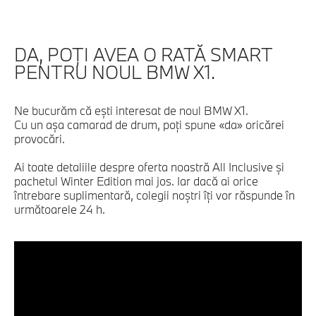
DA, POŢI AVEA O RATĂ SMART
PENTRU NOUL BMW X1.
Ne bucurăm că eşti interesat de noul BMW X1.
Cu un aşa camarad de drum, poţi spune «da» oricărei
provocări.
Ai toate detaliile despre oferta noastră All Inclusive şi
pachetul Winter Edition mai jos. Iar dacă ai orice
întrebare suplimentară, colegii noştri îţi vor răspunde în
următoarele 24 h.