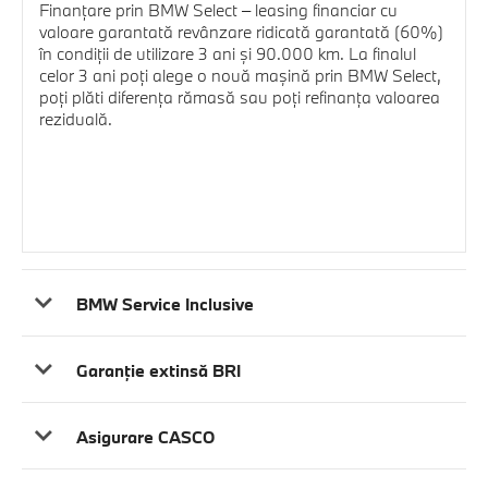
Finanţare prin BMW Select – leasing financiar cu
valoare garantată revânzare ridicată garantată (60%)
în condiţii de utilizare 3 ani şi 90.000 km. La finalul
celor 3 ani poţi alege o nouă maşină prin BMW Select,
poţi plăti diferenţa rămasă sau poţi refinanţa valoarea
reziduală.
BMW Service Inclusive
Garanţie extinsă BRI
Asigurare CASCO