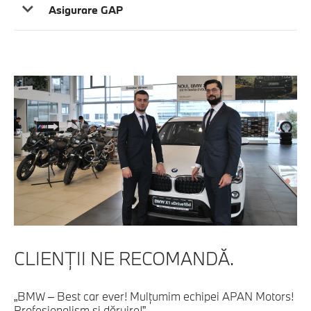
Asigurare GAP
CLIENŢII NE RECOMANDĂ.
„BMW – Best car ever! Mulțumim echipei APAN Motors!
Profesionalism și dăruire!”