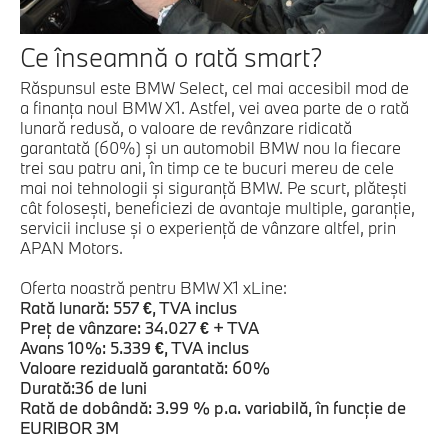
Ce înseamnă o rată smart?
Răspunsul este BMW Select, cel mai accesibil mod de
a finanţa noul BMW X1. Astfel, vei avea parte de o rată
lunară redusă, o valoare de revânzare ridicată
garantată (60%) şi un automobil BMW nou la fiecare
trei sau patru ani, în timp ce te bucuri mereu de cele
mai noi tehnologii şi siguranţă BMW. Pe scurt, plăteşti
cât foloseşti, beneficiezi de avantaje multiple, garanţie,
servicii incluse şi o experienţă de vânzare altfel, prin
APAN Motors.
Oferta noastră pentru BMW X1 xLine:
Rată lunară: 557 €, TVA inclus
Preţ de vânzare: 34.027 € + TVA
Avans 10%: 5.339 €, TVA inclus
Valoare reziduală garantată: 60%
Durată:36 de luni
Rată de dobândă: 3.99 % p.a. variabilă, în funcţie de
EURIBOR 3M