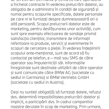
a încheiat contracte în vederea prelucrării datelor, au
obligaţia de a administra în condiţii de siguranţă şi
numai pentru scopurile specificate, datele personale
pe care ni le furnizaţi despre dumneavoastră ori o
altă persoană. Scopul prelucrarii datelor este de
marketing, pentru desfăşurarea unor activităţi, cum
sunt spre exemplu efectuarea de sondaje privind
satisfacţia clienţilor, transmitere de informaţii
referitoare la produse, servicii şi evenimente în
scopuri de cercetare a pieţei. În vederea îndeplinirii
scopului ante‐menţionat, sunt de acord să fiu
contactat pe telefon, e – mail sau SMS de către
operator sau împuterniciţii săi. Informaţiile
înregistrate sunt destinate utilizării de către operator
şi sunt comunicate către BMW AG (societate cu
sediul in Germania) si BMW Vertriebs GmbH
(societate cu sediul in Austria).
Deşi nu sunteţi obligat(ă) să furnizaţi datele, refuzul
dvs. determină imposibilitatea prelucrării datelor şi
implicit, a participării dvs. în cadrul campaniilor
noastre derulate în scop de marketing. Prin urmare,