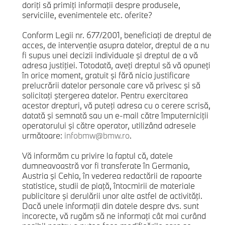
doriţi să primiţi informaţii despre produsele,
serviciile, evenimentele etc. oferite?
Conform Legii nr. 677/2001, beneficiaţi de dreptul de
acces, de intervenţie asupra datelor, dreptul de a nu
fi supus unei decizii individuale şi dreptul de a vă
adresa justiţiei. Totodată, aveţi dreptul să vă opuneţi
în orice moment, gratuit şi fără nicio justificare
prelucrării datelor personale care vă privesc şi să
solicitaţi ştergerea datelor. Pentru exercitarea
acestor drepturi, vă puteţi adresa cu o cerere scrisă,
datată şi semnată sau un e-mail către împuterniciţii
operatorului şi către operator, utilizând adresele
următoare:
infobmw@bmw.ro
.
Vă informăm cu privire la faptul că, datele
dumneavoastră vor fi transferate în Germania,
Austria şi Cehia, în vederea redactării de rapoarte
statistice, studii de piaţă, întocmirii de materiale
publicitare şi derulării unor alte astfel de activităţi.
Dacă unele informaţii din datele despre dvs. sunt
incorecte, vă rugăm să ne informaţi cât mai curând