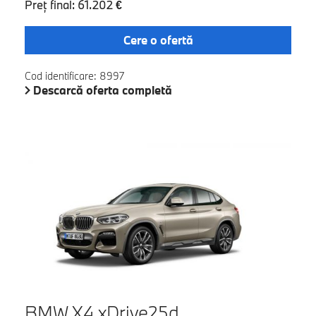
Preţ final: 61.202 €
Cere o ofertă
Cod identificare: 8997
Descarcă oferta completă
BMW X4 xDrive25d