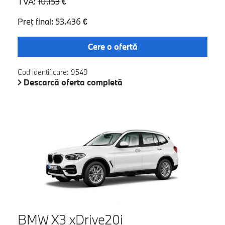
TVA:
10.153
€
Preţ final: 53.436 €
Cere o ofertă
Cod identificare: 9549
Descarcă oferta completă
BMW X3 xDrive20i