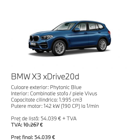
BMW X3 xDrive20d
Culoare exterior: Phytonic Blue
Interior: Combinatie stofa / piele Vivus
Capacitate cilindrica: 1.995 cm3
Putere motor: 142 kW (190 CP) la 1/min
Preţ de listă: 54.039 € + TVA
TVA:
10.267
€
Preţ final: 54.039 €