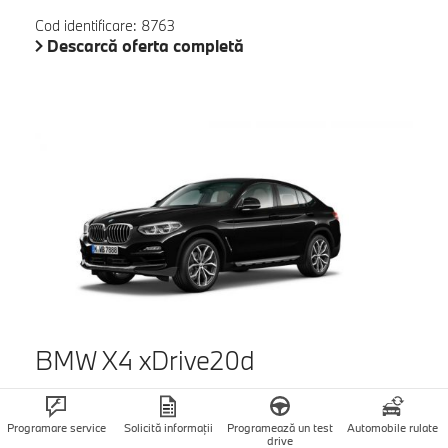
Cod identificare: 8763
Descarcă oferta completă
BMW X4 xDrive20d
Culoare exterior: Negru
Interior:Piele Vernasca Mocha
Programare service
Solicită informații
Programează un test
Automobile rulate
Capacitate cilindrica: 1995 cm3
drive