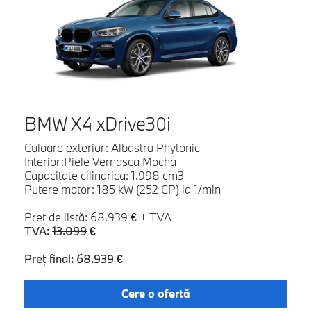
BMW X4 xDrive30i
Culoare exterior: Albastru Phytonic
Interior:Piele Vernasca Mocha
Capacitate cilindrica: 1.998 cm3
Putere motor: 185 kW (252 CP) la 1/min
Preţ de listă: 68.939 € + TVA
TVA:
13.099
€
Preţ final: 68.939 €
Cere o ofertă