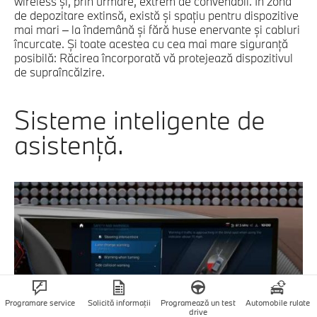
wireless şi, prin urmare, extrem de convenabil. În zona
de depozitare extinsă, există şi spaţiu pentru dispozitive
mai mari – la îndemână şi fără huse enervante şi cabluri
încurcate. Şi toate acestea cu cea mai mare siguranţă
posibilă: Răcirea încorporată vă protejează dispozitivul
de supraîncălzire.
Sisteme inteligente de
asistenţă.
Programare service
Solicită informații
Programează un test
Automobile rulate
drive