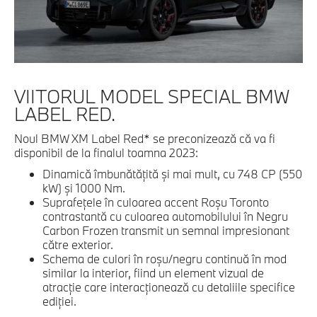
VIITORUL MODEL SPECIAL BMW
LABEL RED.
Noul BMW XM Label Red* se preconizează că va fi
disponibil de la finalul toamna 2023:
Dinamică îmbunătăţită şi mai mult, cu 748 CP (550
kW) şi 1000 Nm.
Suprafeţele în culoarea accent Roşu Toronto
contrastantă cu culoarea automobilului în Negru
Carbon Frozen transmit un semnal impresionant
către exterior.
Schema de culori în roşu/negru continuă în mod
similar la interior, fiind un element vizual de
atracţie care interacţionează cu detaliile specifice
ediţiei.