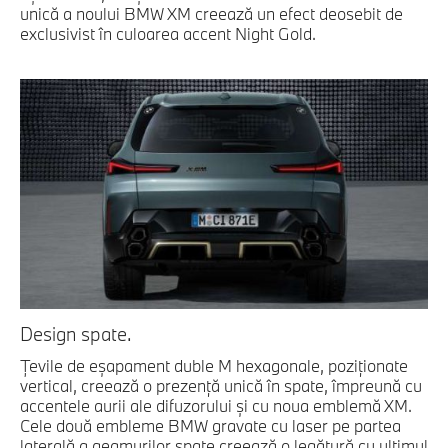
unică a noului BMW XM creează un efect deosebit de
exclusivist în culoarea accent Night Gold.
Design spate.
Ţevile de eşapament duble M hexagonale, poziţionate
vertical, creează o prezenţă unică în spate, împreună cu
accentele aurii ale difuzorului şi cu noua emblemă XM.
Cele două embleme BMW gravate cu laser pe partea
laterală a geamurilor spate creează o legătură cu ultimul