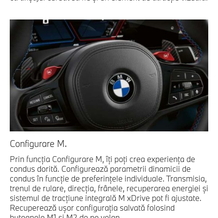
Configurare M.
Prin funcţia Configurare M, îţi poţi crea experienţa de
condus dorită. Configurează parametrii dinamicii de
condus în funcţie de preferinţele individuale. Transmisia,
trenul de rulare, direcţia, frânele, recuperarea energiei şi
sistemul de tracţiune integrală M xDrive pot fi ajustate.
Recuperează uşor configuraţia salvată folosind
butoanele M1 şi M2 de pe volan.