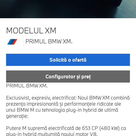
MODELUL XM
PRIMUL BMW XM.
Solicită o ofertă
Configurator și preț
PRIMUL BMW XM.
Exclusivist, expresiv, electrificat: Noul BMW XM combină
prezenţa impresionantă şi performanţele ridicate ale
unui BMW M cu tehnologia plug-in hybrid de ultimă
generaţie:
Putere M supremă electrificată de 653 CP (480 kW) ca
plug-in hybrid mulţumită noului motor V8.