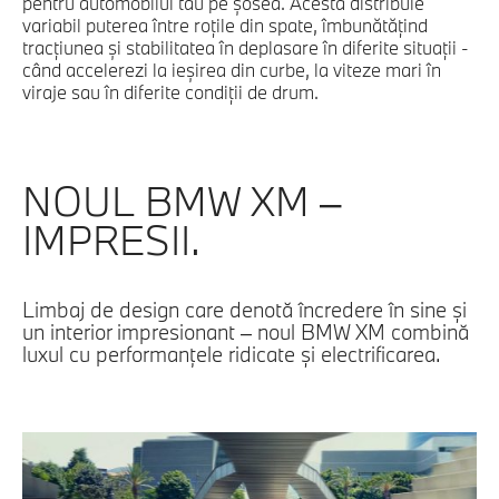
pentru automobilul tău pe şosea. Acesta distribuie
variabil puterea între roţile din spate, îmbunătăţind
tracţiunea şi stabilitatea în deplasare în diferite situaţii -
când accelerezi la ieşirea din curbe, la viteze mari în
viraje sau în diferite condiţii de drum.
NOUL BMW XM –
IMPRESII.
Limbaj de design care denotă încredere în sine şi
un interior impresionant – noul BMW XM combină
luxul cu performanţele ridicate şi electrificarea.