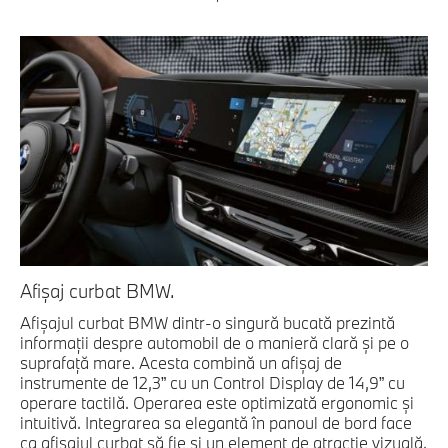
Afişaj curbat BMW.
Afişajul curbat BMW dintr-o singură bucată prezintă
informaţii despre automobil de o manieră clară şi pe o
suprafaţă mare. Acesta combină un afişaj de
instrumente de 12,3” cu un Control Display de 14,9” cu
operare tactilă. Operarea este optimizată ergonomic şi
intuitivă. Integrarea sa elegantă în panoul de bord face
ca afişajul curbat să fie şi un element de atracţie vizuală.