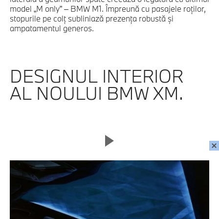
model „M only” – BMW M1. Împreună cu pasajele roţilor,
stopurile pe colţ subliniază prezenţa robustă şi
ampatamentul generos.
DESIGNUL INTERIOR
AL NOULUI BMW XM.