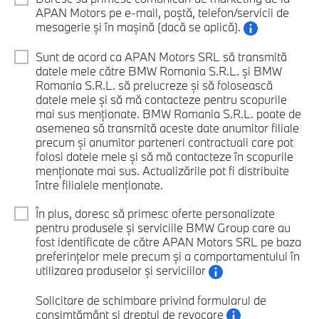
APAN Motors pe e-mail, poștă, telefon/servicii de
mesagerie și în mașină (dacă se aplică).
Sunt de acord ca APAN Motors SRL să transmită
datele mele către BMW Romania S.R.L. și BMW
Romania S.R.L. să prelucreze și să folosească
datele mele și să mă contacteze pentru scopurile
mai sus menționate. BMW Romania S.R.L. poate de
asemenea să transmită aceste date anumitor filiale
precum și anumitor parteneri contractuali care pot
folosi datele mele și să mă contacteze în scopurile
menționate mai sus. Actualizările pot fi distribuite
între filialele menționate.
În plus, doresc să primesc oferte personalizate
pentru produsele și serviciile BMW Group care au
fost identificate de către APAN Motors SRL pe baza
preferințelor mele precum și a comportamentului în
utilizarea produselor și serviciilor
Solicitare de schimbare privind formularul de
consimțământ și dreptul de revocare