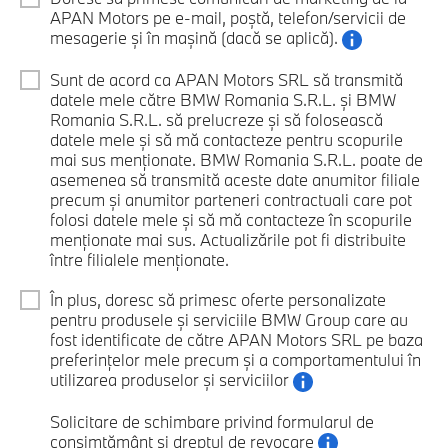
APAN Motors pe e-mail, poștă, telefon/servicii de
mesagerie și în mașină (dacă se aplică).
Sunt de acord ca APAN Motors SRL să transmită
datele mele către BMW Romania S.R.L. și BMW
Romania S.R.L. să prelucreze și să folosească
datele mele și să mă contacteze pentru scopurile
mai sus menționate. BMW Romania S.R.L. poate de
asemenea să transmită aceste date anumitor filiale
precum și anumitor parteneri contractuali care pot
folosi datele mele și să mă contacteze în scopurile
menționate mai sus. Actualizările pot fi distribuite
între filialele menționate.
În plus, doresc să primesc oferte personalizate
pentru produsele și serviciile BMW Group care au
fost identificate de către APAN Motors SRL pe baza
preferințelor mele precum și a comportamentului în
utilizarea produselor și serviciilor
Solicitare de schimbare privind formularul de
consimțământ și dreptul de revocare