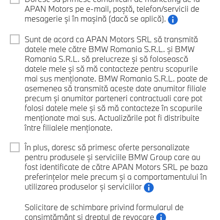
APAN Motors pe e-mail, poștă, telefon/servicii de
mesagerie și în mașină (dacă se aplică).
Sunt de acord ca APAN Motors SRL să transmită
datele mele către BMW Romania S.R.L. și BMW
Romania S.R.L. să prelucreze și să folosească
datele mele și să mă contacteze pentru scopurile
mai sus menționate. BMW Romania S.R.L. poate de
asemenea să transmită aceste date anumitor filiale
precum și anumitor parteneri contractuali care pot
folosi datele mele și să mă contacteze în scopurile
menționate mai sus. Actualizările pot fi distribuite
între filialele menționate.
În plus, doresc să primesc oferte personalizate
pentru produsele și serviciile BMW Group care au
fost identificate de către APAN Motors SRL pe baza
preferințelor mele precum și a comportamentului în
utilizarea produselor și serviciilor
Solicitare de schimbare privind formularul de
consimțământ și dreptul de revocare