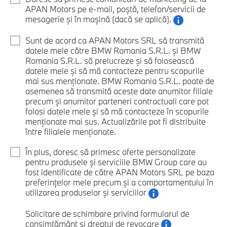
APAN Motors pe e-mail, poștă, telefon/servicii de
mesagerie și în mașină (dacă se aplică).
Sunt de acord ca APAN Motors SRL să transmită
datele mele către BMW Romania S.R.L. și BMW
Romania S.R.L. să prelucreze și să folosească
datele mele și să mă contacteze pentru scopurile
mai sus menționate. BMW Romania S.R.L. poate de
asemenea să transmită aceste date anumitor filiale
precum și anumitor parteneri contractuali care pot
folosi datele mele și să mă contacteze în scopurile
menționate mai sus. Actualizările pot fi distribuite
între filialele menționate.
În plus, doresc să primesc oferte personalizate
pentru produsele și serviciile BMW Group care au
fost identificate de către APAN Motors SRL pe baza
preferințelor mele precum și a comportamentului în
utilizarea produselor și serviciilor
Solicitare de schimbare privind formularul de
consimțământ și dreptul de revocare