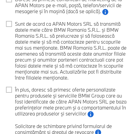
APAN Motors pe e-mail, poștă, telefon/servicii de
mesagerie și în mașină (dacă se aplică).
Sunt de acord ca APAN Motors SRL să transmită
datele mele către BMW Romania S.R.L. și BMW
Romania S.R.L. să prelucreze și să folosească
datele mele și să mă contacteze pentru scopurile
mai sus menționate. BMW Romania S.R.L. poate de
asemenea să transmită aceste date anumitor filiale
precum și anumitor parteneri contractuali care pot
folosi datele mele și să mă contacteze în scopurile
menționate mai sus. Actualizările pot fi distribuite
între filialele menționate.
În plus, doresc să primesc oferte personalizate
pentru produsele și serviciile BMW Group care au
fost identificate de către APAN Motors SRL pe baza
preferințelor mele precum și a comportamentului în
utilizarea produselor și serviciilor
Solicitare de schimbare privind formularul de
consimțământ și dreptul de revocare