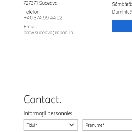
727371 Suceava
Sâmbătă:
Telefon:
Duminică:
+40 374 99 44 22
Email:
bmw.suceava@apan.ro
Contact.
Informații personale:
Titlul*