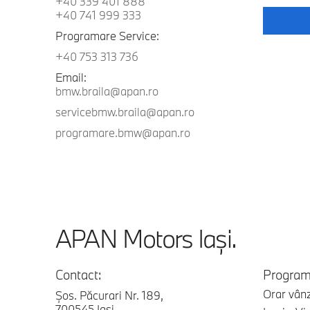
+40 339 401 888
+40 741 999 333
Programare Service:
+40 753 313 736
Email:
bmw.braila@apan.ro
servicebmw.braila@apan.ro
programare.bmw@apan.ro
APAN Motors Iaşi.
Contact:
Program
Orar vânz
Şos. Păcurari Nr. 189,
700545 Iaşi