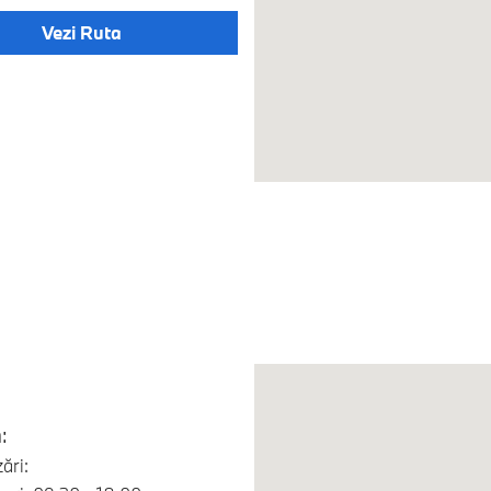
Vezi Ruta
:
ări: