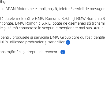
ting
a APAN Motors pe e-mail, poștă, telefon/servicii de mesagerie
ă datele mele către BMW Romania S.R.L. și BMW Romania S.R.L
nționate. BMW Romania S.R.L. poate de asemenea să transmită
e și să mă contacteze în scopurile menționate mai sus. Actualizăr
e pentru produsele și serviciile BMW Group care au fost ident
 în utilizarea produselor și serviciilor
consimțământ și dreptul de revocare