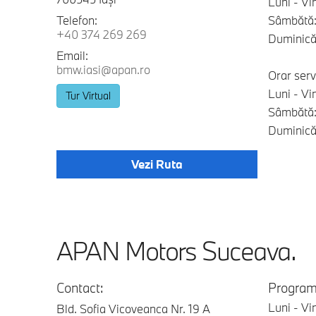
Luni - Vi
Telefon:
Sâmbătă:
+40 374 269 269
Duminică:
Email:
bmw.iasi@apan.ro
Orar serv
Luni - Vi
Tur Virtual
Sâmbătă:
Duminică:
Vezi Ruta
APAN Motors Suceava.
Contact:
Program
Luni - Vi
Bld. Sofia Vicoveanca Nr. 19 A