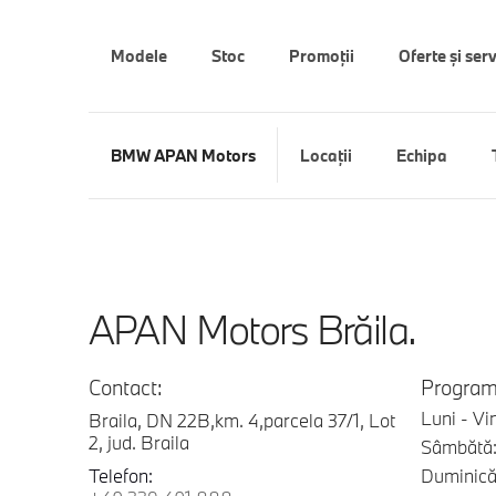
Modele
Stoc
Promoții
Oferte şi serv
BMW APAN Motors
Locaţii
Echipa
APAN Motors Brăila.
Contact:
Program
Luni - Vi
Braila, DN 22B,km. 4,parcela 37/1, Lot
2, jud. Braila
Sâmbătă:
Telefon:
Duminică: