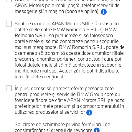
APAN Motors pe e-mail, poștă, telefon/servicii de
mesagerie și în mașină (dacă se aplică).
Sunt de acord ca APAN Motors SRL să transmită
datele mele către BMW Romania S.R.L. și BMW
Romania S.R.L. să prelucreze și să folosească
datele mele și să mă contacteze pentru scopurile
mai sus menționate. BMW Romania S.R.L. poate de
asemenea să transmită aceste date anumitor filiale
precum și anumitor parteneri contractuali care pot
folosi datele mele și să mă contacteze în scopurile
menționate mai sus. Actualizările pot fi distribuite
între filialele menționate.
În plus, doresc să primesc oferte personalizate
pentru produsele și serviciile BMW Group care au
fost identificate de către APAN Motors SRL pe baza
preferințelor mele precum și a comportamentului în
utilizarea produselor și serviciilor
Solicitare de schimbare privind formularul de
consimțământ și dreptul de revocare