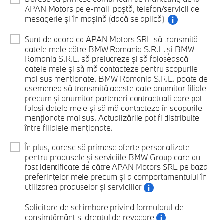
APAN Motors pe e-mail, poștă, telefon/servicii de
mesagerie și în mașină (dacă se aplică).
Sunt de acord ca APAN Motors SRL să transmită
datele mele către BMW Romania S.R.L. și BMW
Romania S.R.L. să prelucreze și să folosească
datele mele și să mă contacteze pentru scopurile
mai sus menționate. BMW Romania S.R.L. poate de
asemenea să transmită aceste date anumitor filiale
precum și anumitor parteneri contractuali care pot
folosi datele mele și să mă contacteze în scopurile
menționate mai sus. Actualizările pot fi distribuite
între filialele menționate.
În plus, doresc să primesc oferte personalizate
pentru produsele și serviciile BMW Group care au
fost identificate de către APAN Motors SRL pe baza
preferințelor mele precum și a comportamentului în
utilizarea produselor și serviciilor
Solicitare de schimbare privind formularul de
consimțământ și dreptul de revocare