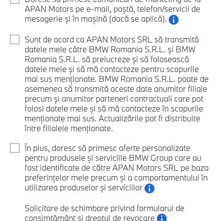
APAN Motors pe e-mail, poștă, telefon/servicii de
mesagerie și în mașină (dacă se aplică).
Sunt de acord ca APAN Motors SRL să transmită
datele mele către BMW Romania S.R.L. și BMW
Romania S.R.L. să prelucreze și să folosească
datele mele și să mă contacteze pentru scopurile
mai sus menționate. BMW Romania S.R.L. poate de
asemenea să transmită aceste date anumitor filiale
precum și anumitor parteneri contractuali care pot
folosi datele mele și să mă contacteze în scopurile
menționate mai sus. Actualizările pot fi distribuite
între filialele menționate.
În plus, doresc să primesc oferte personalizate
pentru produsele și serviciile BMW Group care au
fost identificate de către APAN Motors SRL pe baza
preferințelor mele precum și a comportamentului în
utilizarea produselor și serviciilor
Solicitare de schimbare privind formularul de
consimțământ și dreptul de revocare