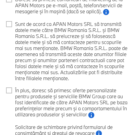
APAN Motors pe e-mail, poștă, telefon/servicii de
mesagerie și în mașină (dacă se aplică).
Sunt de acord ca APAN Motors SRL să transmită
datele mele către BMW Romania S.R.L. și BMW
Romania S.R.L. să prelucreze și să folosească
datele mele și să mă contacteze pentru scopurile
mai sus menționate. BMW Romania S.R.L. poate de
asemenea să transmită aceste date anumitor filiale
precum și anumitor parteneri contractuali care pot
folosi datele mele și să mă contacteze în scopurile
menționate mai sus. Actualizările pot fi distribuite
între filialele menționate.
În plus, doresc să primesc oferte personalizate
pentru produsele și serviciile BMW Group care au
fost identificate de către APAN Motors SRL pe baza
preferințelor mele precum și a comportamentului în
utilizarea produselor și serviciilor
Solicitare de schimbare privind formularul de
consimțământ și dreptul de revocare