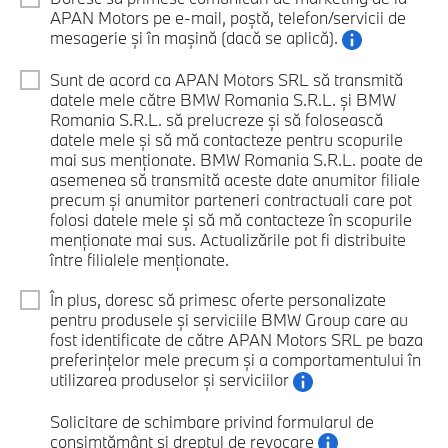
APAN Motors pe e-mail, poștă, telefon/servicii de
mesagerie și în mașină (dacă se aplică).
Sunt de acord ca APAN Motors SRL să transmită
datele mele către BMW Romania S.R.L. și BMW
Romania S.R.L. să prelucreze și să folosească
datele mele și să mă contacteze pentru scopurile
mai sus menționate. BMW Romania S.R.L. poate de
asemenea să transmită aceste date anumitor filiale
precum și anumitor parteneri contractuali care pot
folosi datele mele și să mă contacteze în scopurile
menționate mai sus. Actualizările pot fi distribuite
între filialele menționate.
În plus, doresc să primesc oferte personalizate
pentru produsele și serviciile BMW Group care au
fost identificate de către APAN Motors SRL pe baza
preferințelor mele precum și a comportamentului în
utilizarea produselor și serviciilor
Solicitare de schimbare privind formularul de
consimțământ și dreptul de revocare