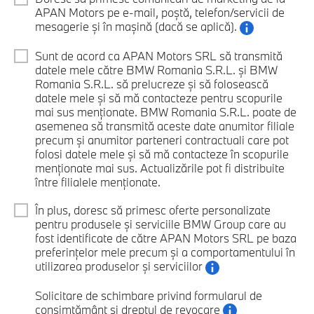
APAN Motors pe e-mail, poștă, telefon/servicii de
mesagerie și în mașină (dacă se aplică).
Sunt de acord ca APAN Motors SRL să transmită
datele mele către BMW Romania S.R.L. și BMW
Romania S.R.L. să prelucreze și să folosească
datele mele și să mă contacteze pentru scopurile
mai sus menționate. BMW Romania S.R.L. poate de
asemenea să transmită aceste date anumitor filiale
precum și anumitor parteneri contractuali care pot
folosi datele mele și să mă contacteze în scopurile
menționate mai sus. Actualizările pot fi distribuite
între filialele menționate.
În plus, doresc să primesc oferte personalizate
pentru produsele și serviciile BMW Group care au
fost identificate de către APAN Motors SRL pe baza
preferințelor mele precum și a comportamentului în
utilizarea produselor și serviciilor
Solicitare de schimbare privind formularul de
consimțământ și dreptul de revocare