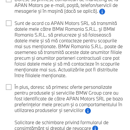
APAN Motors pe e-mail, poștă, telefon/servicii de
mesagerie și în mașină (dacă se aplică).
Sunt de acord ca APAN Motors SRL să transmită
datele mele către BMW Romania S.R.L. și BMW
Romania S.R.L. să prelucreze și să folosească
datele mele și să mă contacteze pentru scopurile
mai sus menționate. BMW Romania S.R.L. poate de
asemenea să transmită aceste date anumitor filiale
precum și anumitor parteneri contractuali care pot
folosi datele mele și să mă contacteze în scopurile
menționate mai sus. Actualizările pot fi distribuite
între filialele menționate.
În plus, doresc să primesc oferte personalizate
pentru produsele și serviciile BMW Group care au
fost identificate de către APAN Motors SRL pe baza
preferințelor mele precum și a comportamentului în
utilizarea produselor și serviciilor
Solicitare de schimbare privind formularul de
consimțământ și dreptul de revocare