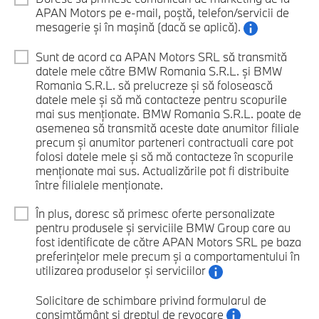
APAN Motors pe e-mail, poștă, telefon/servicii de
mesagerie și în mașină (dacă se aplică).
Sunt de acord ca APAN Motors SRL să transmită
datele mele către BMW Romania S.R.L. și BMW
Romania S.R.L. să prelucreze și să folosească
datele mele și să mă contacteze pentru scopurile
mai sus menționate. BMW Romania S.R.L. poate de
asemenea să transmită aceste date anumitor filiale
precum și anumitor parteneri contractuali care pot
folosi datele mele și să mă contacteze în scopurile
menționate mai sus. Actualizările pot fi distribuite
între filialele menționate.
În plus, doresc să primesc oferte personalizate
pentru produsele și serviciile BMW Group care au
fost identificate de către APAN Motors SRL pe baza
preferințelor mele precum și a comportamentului în
utilizarea produselor și serviciilor
Solicitare de schimbare privind formularul de
consimțământ și dreptul de revocare