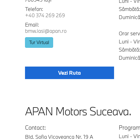
Luni - Vi
Telefon:
Sâmbătă:
+40 374 269 269
Duminică:
Email:
bmw.iasi@apan.ro
Orar serv
Luni - Vi
Tur Virtual
Sâmbătă:
Duminică:
Vezi Ruta
APAN Motors Suceava.
Contact:
Program
Luni - Vi
Bld. Sofia Vicoveanca Nr. 19 A