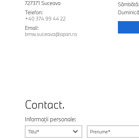
727371 Suceava
Sâmbătă:
Telefon:
Duminică:
+40 374 99 44 22
Email:
bmw.suceava@apan.ro
Contact.
Informații personale:
Titlul*