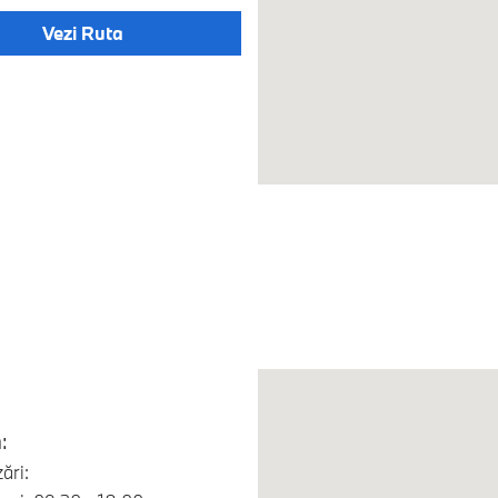
Vezi Ruta
:
ări: