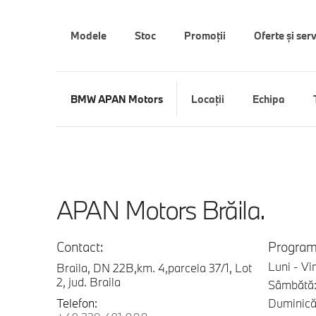
Modele
Stoc
Promoții
Oferte şi serv
BMW APAN Motors
Locaţii
Echipa
APAN Motors Brăila.
Contact:
Program
Luni - Vi
Braila, DN 22B,km. 4,parcela 37/1, Lot
2, jud. Braila
Sâmbătă:
Telefon:
Duminică: