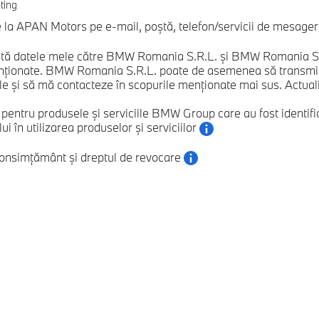
ting
a APAN Motors pe e-mail, poștă, telefon/servicii de mesagerie
ă datele mele către BMW Romania S.R.L. și BMW Romania S.R.L
nționate. BMW Romania S.R.L. poate de asemenea să transmită
e și să mă contacteze în scopurile menționate mai sus. Actualizăr
e pentru produsele și serviciile BMW Group care au fost ident
 în utilizarea produselor și serviciilor
consimțământ și dreptul de revocare