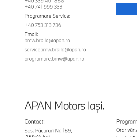
+40 339 401 888
+40 741 999 333
Programare Service:
+40 753 313 736
Email:
bmw.braila@apan.ro
servicebmw.braila@apan.ro
programare.bmw@apan.ro
APAN Motors Iaşi.
Contact:
Program
Orar vânz
Şos. Păcurari Nr. 189,
700545 Iaşi