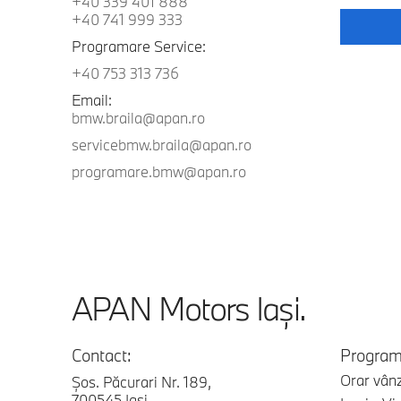
+40 339 401 888
+40 741 999 333
Programare Service:
+40 753 313 736
Email:
bmw.braila@apan.ro
servicebmw.braila@apan.ro
programare.bmw@apan.ro
APAN Motors Iaşi.
Contact:
Program
Orar vânz
Şos. Păcurari Nr. 189,
700545 Iaşi