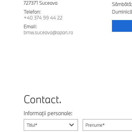
727371 Suceava
Sâmbătă:
Telefon:
Duminică:
+40 374 99 44 22
Email:
bmw.suceava@apan.ro
Contact.
Informații personale:
Titlul*