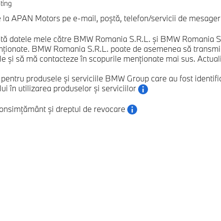
ting
a APAN Motors pe e-mail, poștă, telefon/servicii de mesagerie
ă datele mele către BMW Romania S.R.L. și BMW Romania S.R.L
nționate. BMW Romania S.R.L. poate de asemenea să transmită
e și să mă contacteze în scopurile menționate mai sus. Actualizăr
e pentru produsele și serviciile BMW Group care au fost ident
 în utilizarea produselor și serviciilor
consimțământ și dreptul de revocare