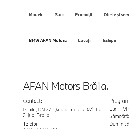
Modele
Stoc
Promoții
Oferte şi serv
BMW APAN Motors
Locaţii
Echipa
APAN Motors Brăila.
Contact:
Program
Luni - Vi
Braila, DN 22B,km. 4,parcela 37/1, Lot
2, jud. Braila
Sâmbătă:
Telefon:
Duminică: