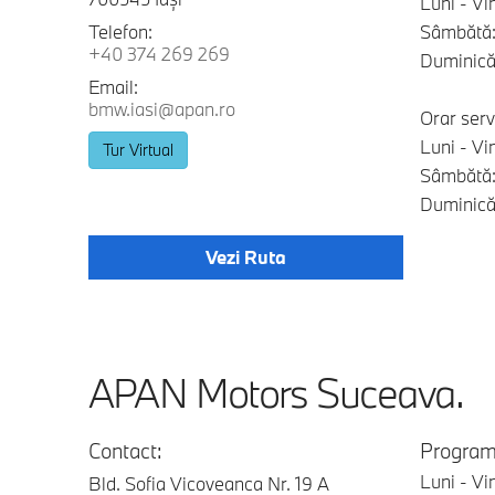
Luni - Vi
Telefon:
Sâmbătă:
+40 374 269 269
Duminică:
Email:
bmw.iasi@apan.ro
Orar serv
Luni - Vi
Tur Virtual
Sâmbătă:
Duminică:
Vezi Ruta
APAN Motors Suceava.
Contact:
Program
Luni - Vi
Bld. Sofia Vicoveanca Nr. 19 A