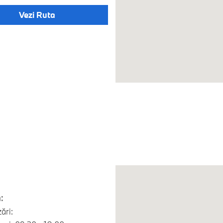
Vezi Ruta
:
ări: