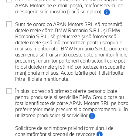
APAN Motors pe e-mail, poștă, telefon/servicii de
mesagerie și în mașină (dacă se aplică).
Sunt de acord ca APAN Motors SRL să transmită
datele mele către BMW Romania S.R.L. și BMW
Romania S.R.L. să prelucreze și să folosească
datele mele și să mă contacteze pentru scopurile
mai sus menționate. BMW Romania S.R.L. poate de
asemenea să transmită aceste date anumitor filiale
precum și anumitor parteneri contractuali care pot
folosi datele mele și să mă contacteze în scopurile
menționate mai sus. Actualizările pot fi distribuite
între filialele menționate.
În plus, doresc să primesc oferte personalizate
pentru produsele și serviciile BMW Group care au
fost identificate de către APAN Motors SRL pe baza
preferințelor mele precum și a comportamentului în
utilizarea produselor și serviciilor
Solicitare de schimbare privind formularul de
consimțământ și dreptul de revocare