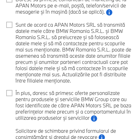
APAN Motors pe e-mail, poștă, telefon/servicii de
mesagerie și în mașină (dacă se aplică).
Sunt de acord ca APAN Motors SRL să transmită
datele mele către BMW Romania S.R.L. și BMW
Romania S.R.L. să prelucreze și să folosească
datele mele și să mă contacteze pentru scopurile
mai sus menționate. BMW Romania S.R.L. poate de
asemenea să transmită aceste date anumitor filiale
precum și anumitor parteneri contractuali care pot
folosi datele mele și să mă contacteze în scopurile
menționate mai sus. Actualizările pot fi distribuite
între filialele menționate.
În plus, doresc să primesc oferte personalizate
pentru produsele și serviciile BMW Group care au
fost identificate de către APAN Motors SRL pe baza
preferințelor mele precum și a comportamentului în
utilizarea produselor și serviciilor
Solicitare de schimbare privind formularul de
consimțământ și dreptul de revocare