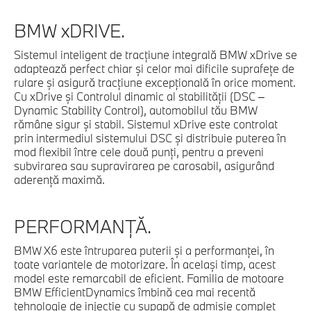
BMW xDRIVE.
Sistemul inteligent de tracţiune integrală BMW xDrive se
adaptează perfect chiar şi celor mai dificile suprafeţe de
rulare şi asigură tracţiune excepţională în orice moment.
Cu xDrive şi Controlul dinamic al stabilităţii (DSC –
Dynamic Stability Control), automobilul tău BMW
rămâne sigur şi stabil. Sistemul xDrive este controlat
prin intermediul sistemului DSC şi distribuie puterea în
mod flexibil între cele două punţi, pentru a preveni
subvirarea sau supravirarea pe carosabil, asigurând
aderenţă maximă.
PERFORMANŢĂ.
BMW X6 este întruparea puterii şi a performanţei, în
toate variantele de motorizare. În acelaşi timp, acest
model este remarcabil de eficient. Familia de motoare
BMW EfficientDynamics îmbină cea mai recentă
tehnologie de injecţie cu supapă de admisie complet