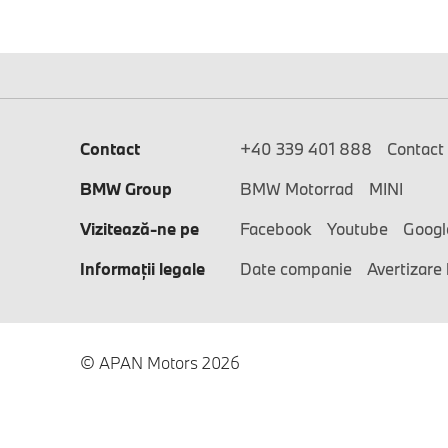
Contact
+40 339 401 888
Contact
BMW Group
BMW Motorrad
MINI
Vizitează-ne pe
Facebook
Youtube
Googl
Informaţii legale
Date companie
Avertizare 
© APAN Motors 2026