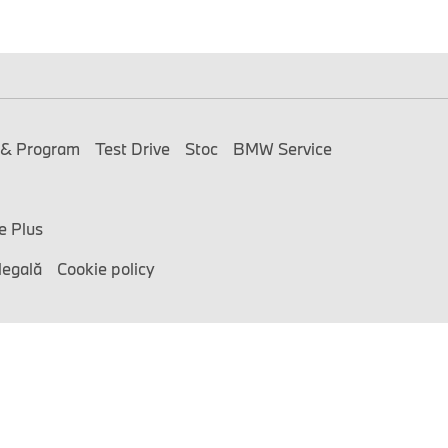
 & Program
Test Drive
Stoc
BMW Service
e Plus
legală
Cookie policy