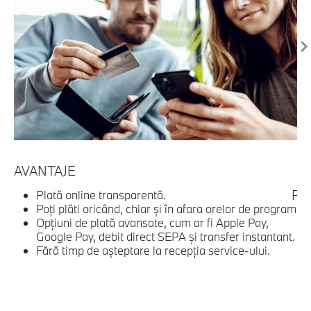
AVANTAJE
C
Pla
Plată online transparentă.
Poţi plăti oricând, chiar şi în afara orelor de program.
Opţiuni de plată avansate, cum ar fi Apple Pay,
Google Pay, debit direct SEPA şi transfer instantant.
Fără timp de aşteptare la recepţia service-ului.