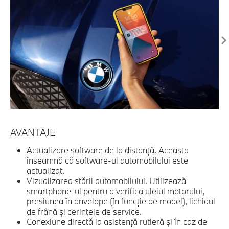
AVANTAJE
C
Ob
Actualizare software de la distanţă. Aceasta
înseamnă că software-ul automobilului este
actualizat.
Vizualizarea stării automobilului. Utilizează
smartphone-ul pentru a verifica uleiul motorului,
presiunea în anvelope (în funcţie de model), lichidul
de frână şi cerinţele de service.
Conexiune directă la asistenţă rutieră şi în caz de