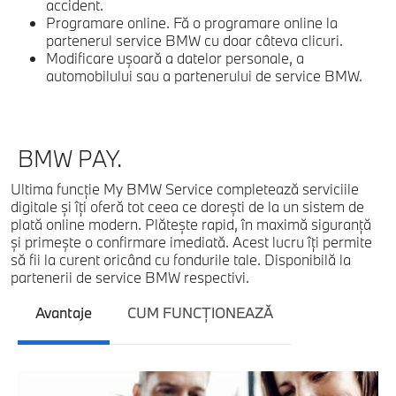
accident.
Programare online. Fă o programare online la
partenerul service BMW cu doar câteva clicuri.
Modificare uşoară a datelor personale, a
C
automobilului sau a partenerului de service BMW.
BMW PAY.
Ultima funcţie My BMW Service completează serviciile
digitale şi îţi oferă tot ceea ce doreşti de la un sistem de
plată online modern. Plăteşte rapid, în maximă siguranţă
şi primeşte o confirmare imediată. Acest lucru îţi permite
să fii la curent oricând cu fondurile tale. Disponibilă la
partenerii de service BMW respectivi.
Avantaje
CUM FUNCŢIONEAZĂ