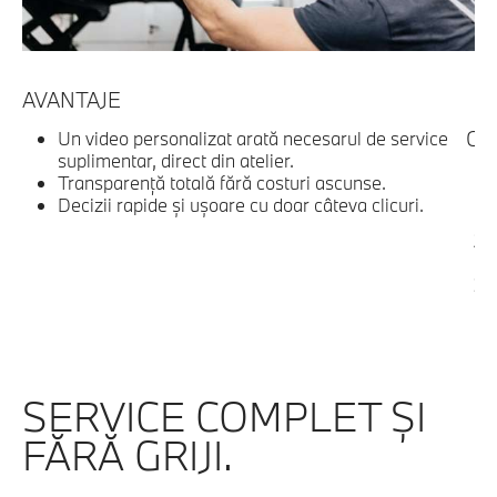
AVANTAJE
C
Obţ
Un video personalizat arată necesarul de service
suplimentar, direct din atelier.
Transparenţă totală fără costuri ascunse.
Decizii rapide şi uşoare cu doar câteva clicuri.
SERVICE COMPLET ŞI
FĂRĂ GRIJI.