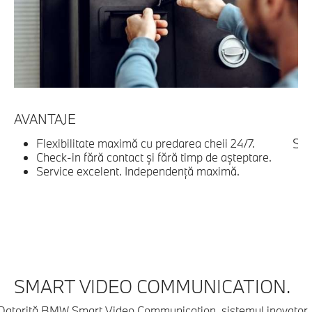
AVANTAJE
C
Ser
Flexibilitate maximă cu predarea cheii 24/7.
Check-in fără contact şi fără timp de aşteptare.
Service excelent. Independenţă maximă.
SMART VIDEO COMMUNICATION.
Datorită BMW Smart Video Communication, sistemul inovator