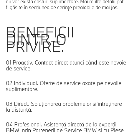
nu vor exista costuri suplimentare. Mai multe detalii pot
fi găsite în secțiunea de cerințe prealabile de mai jos.
BENEFICII
DINTR-O
PRIVIRE.
01 Proactiv. Contact direct atunci când este nevoie
de service.
02
Individual. Oferte de service axate pe nevoile
suplimentare.
03
Direct. Soluţionarea problemelor şi întreţinere
la distanţă.
04
Profesional. Asistenţă directă de la experţii
BMW, prin Partenerii de Service BMW şi cu Piese