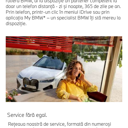
rutieră BMW, ai la dispoziţie un partener competent la
doar un telefon distanţă - zi şi noapte, 365 de zile pe an.
Prin telefon, printr-un clic în meniul iDrive sau prin
aplicaţia My BMW* – un specialist BMW îţi stă mereu la
dispoziţie.
Service fără egal.
Reţeaua noastră de service, formată din numeroşi