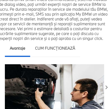
de dialog video, poţi urmări experţii noştri de service BMW la
lucru. Pe durata reparaţiilor în service ale modelului tău BMW,
primeşti prin e-mail, SMS sau prin aplicaţia My BMW un video
creat direct în atelier. Indiferent unde vă aflaţi, puteţi vedea
uşor ce servicii de mentenanţă şi reparaţii suplimentare sunt
necesare. Vei primi o estimare detaliată a costurilor pentru
lucrările suplimentare sugerate, pe care o poţi discuta cu
experţii noştri din service şi o poţi aproba cu un singur click.
Avantaje
CUM FUNCŢIONEAZĂ