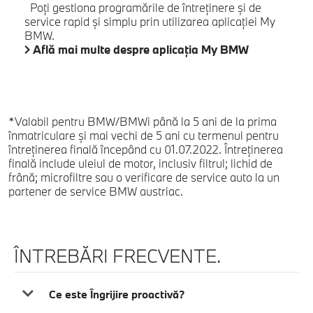
Poţi gestiona programările de întreţinere şi de
service rapid şi simplu prin utilizarea aplicaţiei My
BMW.
Află mai multe despre aplicaţia My BMW
*Valabil pentru BMW/BMWi până la 5 ani de la prima
înmatriculare şi mai vechi de 5 ani cu termenul pentru
întreţinerea finală începând cu 01.07.2022. Întreţinerea
finală include uleiul de motor, inclusiv filtrul; lichid de
frână; microfiltre sau o verificare de service auto la un
partener de service BMW austriac.
ÎNTREBĂRI FRECVENTE.
Ce este Îngrijire proactivă?