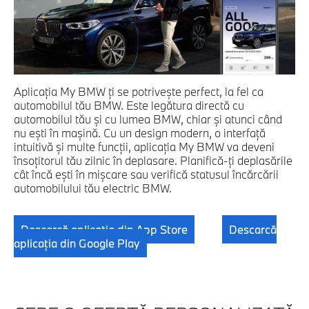
Aplicaţia My BMW ţi se potriveşte perfect, la fel ca
automobilul tău BMW. Este legătura directă cu
automobilul tău şi cu lumea BMW, chiar şi atunci când
nu eşti în maşină. Cu un design modern, o interfaţă
intuitivă şi multe funcţii, aplicaţia My BMW va deveni
însoţitorul tău zilnic în deplasare. Planifică-ţi deplasările
cât încă eşti în mişcare sau verifică statusul încărcării
automobilului tău electric BMW.
Descarcă aplicaţia din App Store
Descarcă
aplicaţia din Google Play