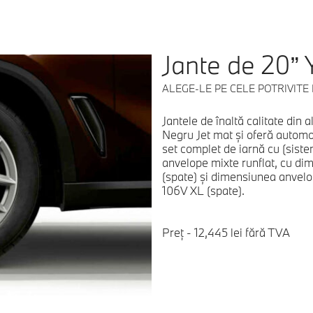
Jante de 20” 
ALEGE-LE PE CELE POTRIVITE
Jantele de înaltă calitate din a
Negru Jet mat şi oferă automob
set complet de iarnă cu (siste
anvelope mixte runflat, cu dim
(spate) şi dimensiunea anvel
106V XL (spate).
Preț - 12,445 lei fără TVA