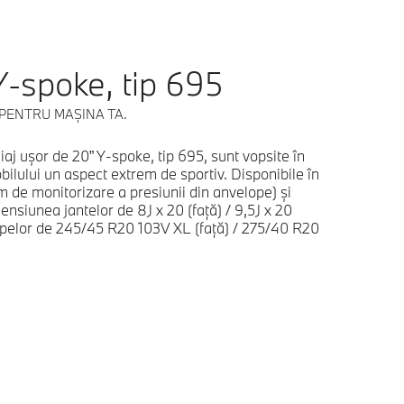
Y-spoke, tip 695
 PENTRU MAŞINA TA.
liaj uşor de 20” Y-spoke, tip 695, sunt vopsite în
ilului un aspect extrem de sportiv. Disponibile în
m de monitorizare a presiunii din anvelope) şi
ensiunea jantelor de 8J x 20 (faţă) / 9,5J x 20
opelor de 245/45 R20 103V XL (faţă) / 275/40 R20