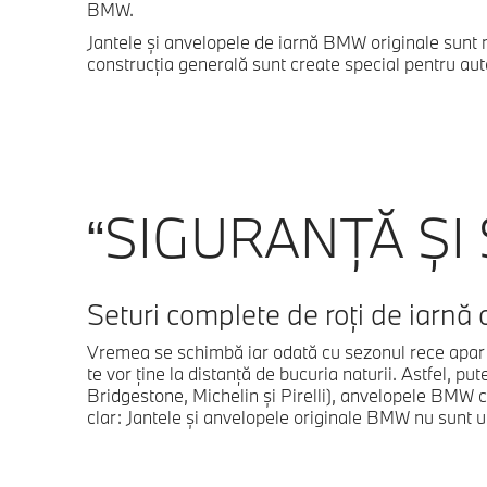
BMW.
Jantele şi anvelopele de iarnă BMW originale sunt m
construcţia generală sunt create special pentru a
“SIGURANŢĂ ŞI
Seturi complete de roţi de iarnă o
Vremea se schimbă iar odată cu sezonul rece apar şi
te vor ţine la distanţă de bucuria naturii. Astfel, p
Bridgestone, Michelin şi Pirelli), anvelopele BMW 
clar: Jantele şi anvelopele originale BMW nu sunt u