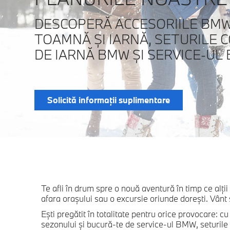
DESCOPERĂ ACCESORIILE BM
TOAMNĂ ŞI IARNĂ, SETURILE 
DE IARNĂ BMW ŞI SERVICE-UL
Solicită informaţii suplimentare
Te afli în drum spre o nouă aventură în timp ce alţ
afara oraşului sau o excursie oriunde doreşti. Vânt 
Eşti pregătit în totalitate pentru orice provocare:
sezonului şi bucură-te de service-ul BMW, seturile