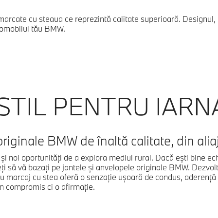
arcate cu steaua ce reprezintă calitate superioară. Designul, d
utomobilul tău BMW.
 STIL PENTRU IARN
riginale BMW de înaltă calitate, din aliaj
 noi oportunităţi de a explora mediul rural. Dacă eşti bine ec
uteţi să vă bazaţi pe jantele şi anvelopele originale BMW. Dezvol
cu marcaj cu stea oferă o senzaţie uşoară de condus, aderenţă 
n compromis ci o afirmaţie.