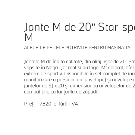
Jante M de 20” Star-sp
M
ALEGE-LE PE CELE POTRIVITE PENTRU MAŞINA TA.
Jantele M de înaltă calitate, din aliaj uşor de 20” S
vopsite în Negru Jet mat şi au logo „M” colorat, ofe
extrem de sportiv. Disponibile în set complet de i
monitorizare a presiunii din anvelope) şi anvelope 
jantelor de 9J x 20 şi dimensiunea anvelopelor de
compatibile cu lanţurile de zăpadă.
Preț - 17.320 lei fără TVA