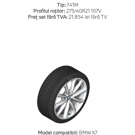
Tip:
741M
Profilul roților:
275/40R21 107V
Preț set fără TVA:
21.854 lei fără TV
Model compatibil:
BMW X7