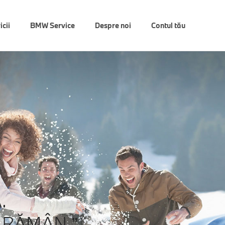
icii
BMW Service
Despre noi
Contul tău
.
 RĂMÂN.”