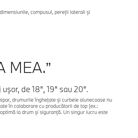
imensiunile, compusul, pereţii laterali şi
A MEA.”
 uşor, de 18", 19" sau 20".
hipar, drumurile îngheţate şi curbele alunecoase nu
tate în colaborare cu producătorii de top (ex.:
optimă la drum şi siguranţă. Un singur lucru este