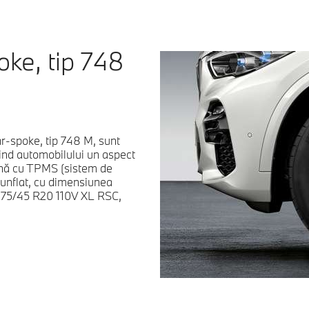
oke, tip 748
tar-spoke, tip 748 M, sunt
rind automobilului un aspect
arnă cu TPMS (sistem de
runflat, cu dimensiunea
 275/45 R20 110V XL RSC,