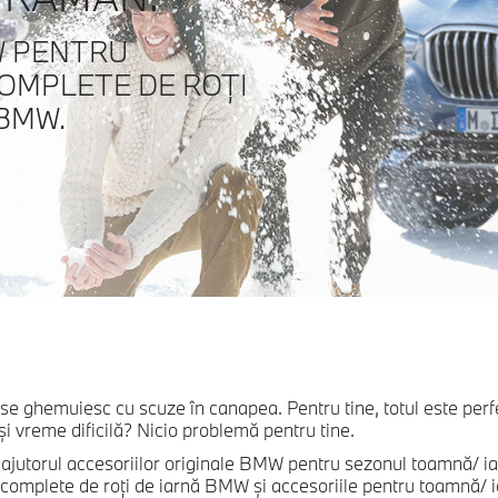
W PENTRU
COMPLETE DE ROŢI
 BMW.
ii se ghemuiesc cu scuze în canapea. Pentru tine, totul este p
şi vreme dificilă? Nicio problemă pentru tine.
 cu ajutorul accesoriilor originale BMW pentru sezonul toamnă/
 complete de roţi de iarnă BMW şi accesoriile pentru toamnă/ i