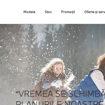
Modele
Stoc
Promoții
Oferte şi serv
“VREMEA SE SCHIMBĂ
PLANURILE NOASTRE