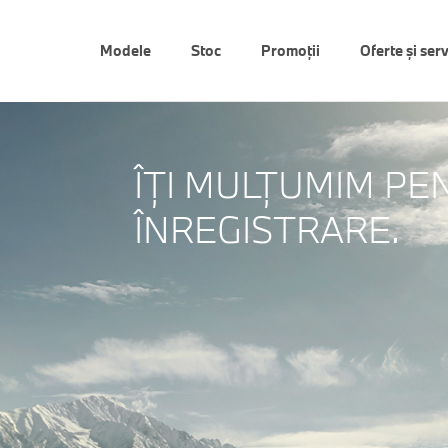
Modele
Stoc
Promoții
Oferte şi serv
ÎŢI MULŢUMIM PE
ÎNREGISTRARE.